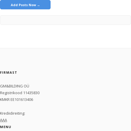
Add Posts Now →
FIRMAST
GM&BILDING OÜ
Registrikood 11435830
KMKR EE101613406
Krediidireiting
:
AAA
MENU