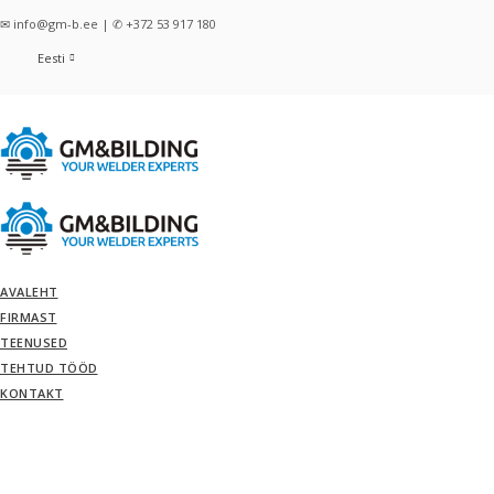
✉ info@gm-b.ee | ✆ +372 53 917 180
Eesti
AVALEHT
FIRMAST
TEENUSED
TEHTUD TÖÖD
KONTAKT