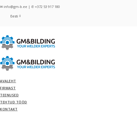
✉ info@gm-b.ee | ✆ +372 53 917 180
Eesti
AVALEHT
FIRMAST
TEENUSED
TEHTUD TÖÖD
KONTAKT