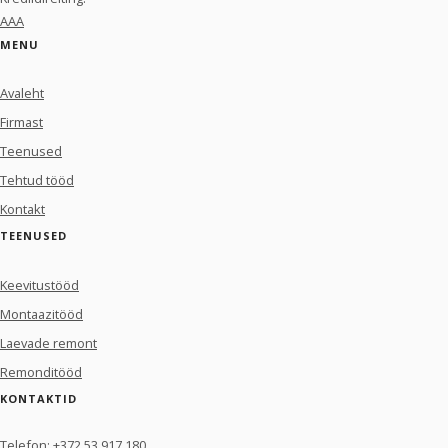
AAA
MENU
Avaleht
Firmast
Teenused
Tehtud tööd
Kontakt
TEENUSED
Keevitustööd
Montaazitööd
Laevade remont
Remonditööd
KONTAKTID
Telefon:
+372 53 917 180