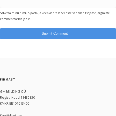
Salvesta minu nimi, e-posti- ja veebiaadress sellesse veebilehitsejasse järgmiste
kommentaaride jaoks.
FIRMAST
GM&BILDING OÜ
Registrikood 11435830
KMKR EE101613406
Krediidireiting
: